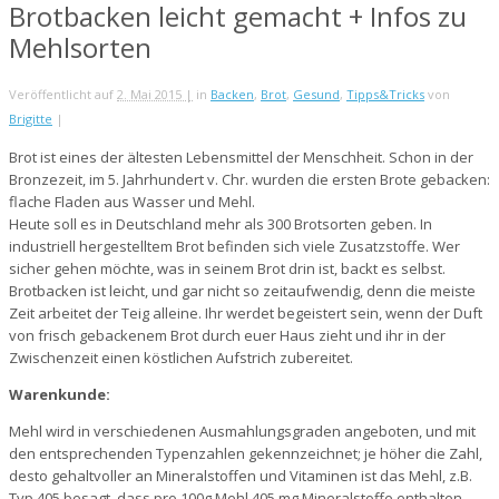
Brotbacken leicht gemacht + Infos zu
Mehlsorten
Veröffentlicht auf
2. Mai 2015 |
in
Backen
,
Brot
,
Gesund
,
Tipps&Tricks
von
Brigitte
|
Brot ist eines der ältesten Lebensmittel der Menschheit. Schon in der
Bronzezeit, im 5. Jahrhundert v. Chr. wurden die ersten Brote gebacken:
flache Fladen aus Wasser und Mehl.
Heute soll es in Deutschland mehr als 300 Brotsorten geben. In
industriell hergestelltem Brot befinden sich viele Zusatzstoffe. Wer
sicher gehen möchte, was in seinem Brot drin ist, backt es selbst.
Brotbacken ist leicht, und gar nicht so zeitaufwendig, denn die meiste
Zeit arbeitet der Teig alleine. Ihr werdet begeistert sein, wenn der Duft
von frisch gebackenem Brot durch euer Haus zieht und ihr in der
Zwischenzeit einen köstlichen Aufstrich zubereitet.
Warenkunde:
Mehl wird in verschiedenen Ausmahlungsgraden angeboten, und mit
den entsprechenden Typenzahlen gekennzeichnet; je höher die Zahl,
desto gehaltvoller an Mineralstoffen und Vitaminen ist das Mehl, z.B.
Typ 405 besagt, dass pro 100g Mehl 405 mg Mineralstoffe enthalten