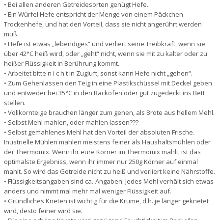
• Bei allen anderen Getreidesorten genügt Hefe.
• Ein Würfel Hefe entspricht der Menge von einem Päckchen
Trockenhefe, und hat den Vorteil, dass sie nicht angerührt werden
muß.
• Hefe ist etwas „lebendiges“ und verliert seine Treibkraft, wenn sie
über 42°C heiß wird, oder „geht“ nicht, wenn sie mit zu kalter oder zu
heißer Flüssigkeit in Berührung kommt.
• Arbeitet bitte n i c h t in Zugluft, sonst kann Hefe nicht „gehen“.
• Zum Gehenlassen den Teig in eine Plastikschüssel mit Deckel geben
und entweder bei 35°C in den Backofen oder gut zugedeckt ins Bett
stellen.
• Vollkornteige brauchen länger zum gehen, als Brote aus hellem Mehl.
• Selbst Mehl mahlen, oder mahlen lassen???
• Selbst gemahlenes Mehl hat den Vorteil der absoluten Frische.
Inustrielle Mühlen mahlen meistens feiner als Haushaltsmühlen oder
der Thermomix. Wenn ihr eure Körner im Thermomix mahlt, ist das
optimalste Ergebniss, wenn ihr immer nur 250g Körner auf einmal
mahlt. So wird das Getreide nicht zu heiß und verliert keine Nährstoffe.
• Flüssigkeitsangaben sind ca.-Angaben. Jedes Mehl verhält sich etwas
anders und nimmt mal mehr mal weniger Flüssigkeit auf.
• Gründliches Kneten ist wichtig für die Krume, d.h. je länger geknetet
wird, desto feiner wird sie.