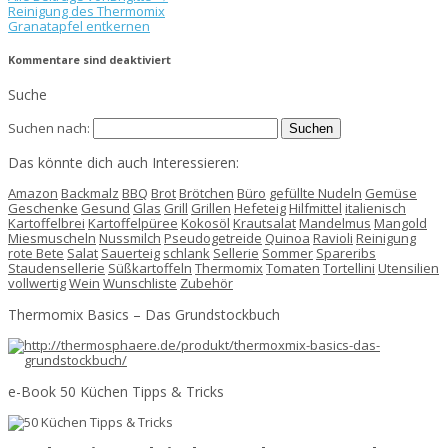
Reinigung des Thermomix
Granatapfel entkernen
Kommentare sind deaktiviert
Suche
Suchen nach:
Das könnte dich auch Interessieren:
Amazon
Backmalz
BBQ
Brot
Brötchen
Büro
gefüllte Nudeln
Gemüse
Geschenke
Gesund
Glas
Grill
Grillen
Hefeteig
Hilfmittel
italienisch
Kartoffelbrei
Kartoffelpüree
Kokosöl
Krautsalat
Mandelmus
Mangold
Miesmuscheln
Nussmilch
Pseudogetreide
Quinoa
Ravioli
Reinigung
rote Bete
Salat
Sauerteig
schlank
Sellerie
Sommer
Spareribs
Staudensellerie
Süßkartoffeln
Thermomix
Tomaten
Tortellini
Utensilien
vollwertig
Wein
Wunschliste
Zubehör
Thermomix Basics – Das Grundstockbuch
e-Book 50 Küchen Tipps & Tricks