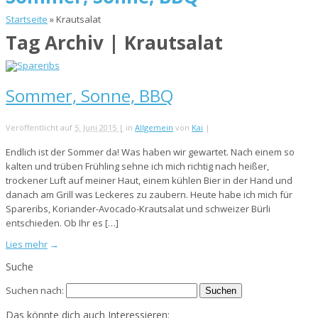
Startseite
»
Krautsalat
Tag Archiv | Krautsalat
Sommer, Sonne, BBQ
Veröffentlicht auf
5. Juni 2015 |
in
Allgemein
von
Kai
|
Endlich ist der Sommer da! Was haben wir gewartet. Nach einem so
kalten und trüben Frühling sehne ich mich richtig nach heißer,
trockener Luft auf meiner Haut, einem kühlen Bier in der Hand und
danach am Grill was Leckeres zu zaubern. Heute habe ich mich für
Spareribs, Koriander-Avocado-Krautsalat und schweizer Bürli
entschieden. Ob Ihr es […]
Lies mehr
→
Suche
Suchen nach:
Das könnte dich auch Interessieren: