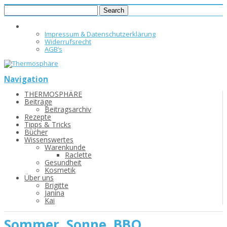
Impressum & Datenschutzerklärung
Widerrufsrecht
AGB’s
Navigation
THERMOSPHÄRE
Beiträge
Beitragsarchiv
Rezepte
Tipps & Tricks
Bücher
Wissenswertes
Warenkunde
Raclette
Gesundheit
Kosmetik
Über uns
Brigitte
Janina
Kai
Sommer, Sonne, BBQ