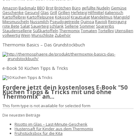
Amazon
Backmalz
BBQ
Brot
Brötchen
Büro
gefüllte Nudeln
Gemüse
Geschenke
Gesund
Glas
Grill
Grillen
Hefeteig
Hilfmittel
italienisch
Kartoffelbrei
Kartoffelpüree
Kokosöl
Krautsalat
Mandelmus
Mangold
Miesmuscheln
Nussmilch
Pseudogetreide
Quinoa
Ravioli
Reinigung
rote Bete
Salat
Sauerteig
schlank
Sellerie
Sommer
Spareribs
Staudensellerie
Süßkartoffeln
Thermomix
Tomaten
Tortellini
Utensilien
vollwertig
Wein
Wunschliste
Zubehör
Thermomix Basics – Das Grundstockbuch
e-Book 50 Küchen Tipps & Tricks
Fordere jetzt dein kostenloses E-Book "50
Küchen Tipps & Tricks mit und ohne
Thermomix" an...
This form type is not available for selected form
Die neuesten Beiträge
Risotto im Glas – Last-Minute-Geschenk
Hustensaft für Kinder aus dem Thermomix
Frühstücksbox für die Kita