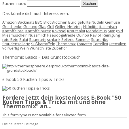
Suchen nach:
Das könnte dich auch Interessieren:
Amazon
Backmalz
BBQ
Brot
Brötchen
Büro
gefüllte Nudeln
Gemüse
Geschenke
Gesund
Glas
Grill
Grillen
Hefeteig
Hilfmittel
italienisch
Kartoffelbrei
Kartoffelpüree
Kokosöl
Krautsalat
Mandelmus
Mangold
Miesmuscheln
Nussmilch
Pseudogetreide
Quinoa
Ravioli
Reinigung
rote Bete
Salat
Sauerteig
schlank
Sellerie
Sommer
Spareribs
Staudensellerie
Süßkartoffeln
Thermomix
Tomaten
Tortellini
Utensilien
vollwertig
Wein
Wunschliste
Zubehör
Thermomix Basics – Das Grundstockbuch
e-Book 50 Küchen Tipps & Tricks
Fordere jetzt dein kostenloses E-Book "50
Küchen Tipps & Tricks mit und ohne
Thermomix" an...
This form type is not available for selected form
Die neuesten Beiträge