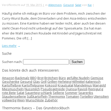
Veröffentlicht auf
19. Mai 2015 |
in
Allgemein
,
Gesund
,
Salat
von
Kai
|
Häufig stehe ich mittags im Büro vor dem Problem, mich zwischen der
Curry-Wurst Bude, dem Dönerladen und den Asia-Imbiss entscheiden
zu müssen. Eine Kantine haben wir leider nicht, aber auch bei diesen
steht Clean-Food nicht unbedingt auf der Speisekarte. Da hat man
eher die Wahl zwischen Roulade mit Knödel und Jägerschnitzel mit
Pommes. Die oft […]
Lies mehr
→
Suche
Suchen nach:
Das könnte dich auch Interessieren:
Amazon
Backmalz
BBQ
Brot
Brötchen
Büro
gefüllte Nudeln
Gemüse
Geschenke
Gesund
Glas
Grill
Grillen
Hefeteig
Hilfmittel
italienisch
Kartoffelbrei
Kartoffelpüree
Kokosöl
Krautsalat
Mandelmus
Mangold
Miesmuscheln
Nussmilch
Pseudogetreide
Quinoa
Ravioli
Reinigung
rote Bete
Salat
Sauerteig
schlank
Sellerie
Sommer
Spareribs
Staudensellerie
Süßkartoffeln
Thermomix
Tomaten
Tortellini
Utensilien
vollwertig
Wein
Wunschliste
Zubehör
Thermomix Basics – Das Grundstockbuch