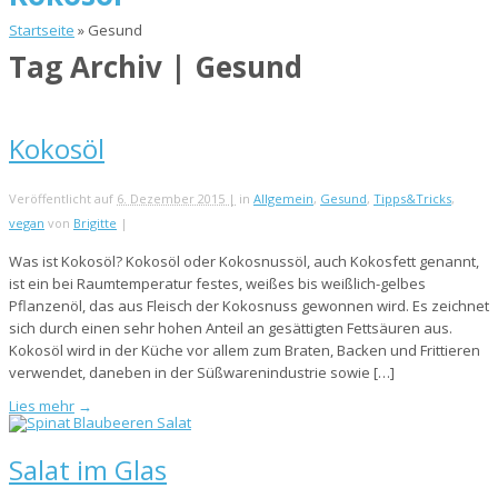
Startseite
»
Gesund
Tag Archiv | Gesund
Kokosöl
Veröffentlicht auf
6. Dezember 2015 |
in
Allgemein
,
Gesund
,
Tipps&Tricks
,
vegan
von
Brigitte
|
Was ist Kokosöl? Kokosöl oder Kokosnussöl, auch Kokosfett genannt,
ist ein bei Raumtemperatur festes, weißes bis weißlich-gelbes
Pflanzenöl, das aus Fleisch der Kokosnuss gewonnen wird. Es zeichnet
sich durch einen sehr hohen Anteil an gesättigten Fettsäuren aus.
Kokosöl wird in der Küche vor allem zum Braten, Backen und Frittieren
verwendet, daneben in der Süßwarenindustrie sowie […]
Lies mehr
→
Salat im Glas