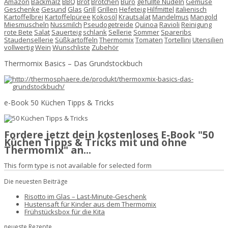
Amazon
Backmalz
BBQ
Brot
Brötchen
Büro
gefüllte Nudeln
Gemüse
Geschenke
Gesund
Glas
Grill
Grillen
Hefeteig
Hilfmittel
italienisch
Kartoffelbrei
Kartoffelpüree
Kokosöl
Krautsalat
Mandelmus
Mangold
Miesmuscheln
Nussmilch
Pseudogetreide
Quinoa
Ravioli
Reinigung
rote Bete
Salat
Sauerteig
schlank
Sellerie
Sommer
Spareribs
Staudensellerie
Süßkartoffeln
Thermomix
Tomaten
Tortellini
Utensilien
vollwertig
Wein
Wunschliste
Zubehör
Thermomix Basics – Das Grundstockbuch
e-Book 50 Küchen Tipps & Tricks
Fordere jetzt dein kostenloses E-Book "50
Küchen Tipps & Tricks mit und ohne
Thermomix" an...
This form type is not available for selected form
Die neuesten Beiträge
Risotto im Glas – Last-Minute-Geschenk
Hustensaft für Kinder aus dem Thermomix
Frühstücksbox für die Kita
neueste Rezepte