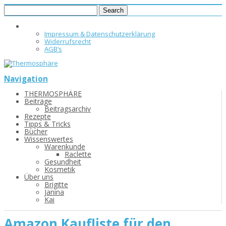
Impressum & Datenschutzerklärung
Widerrufsrecht
AGB’s
Navigation
THERMOSPHÄRE
Beiträge
Beitragsarchiv
Rezepte
Tipps & Tricks
Bücher
Wissenswertes
Warenkunde
Raclette
Gesundheit
Kosmetik
Über uns
Brigitte
Janina
Kai
Amazon Kaufliste für den