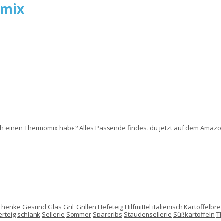
omix
 ich einen Thermomix habe? Alles Passende findest du jetzt auf dem Amaz
chenke
Gesund
Glas
Grill
Grillen
Hefeteig
Hilfmittel
italienisch
Kartoffelbre
rteig
schlank
Sellerie
Sommer
Spareribs
Staudensellerie
Süßkartoffeln
T