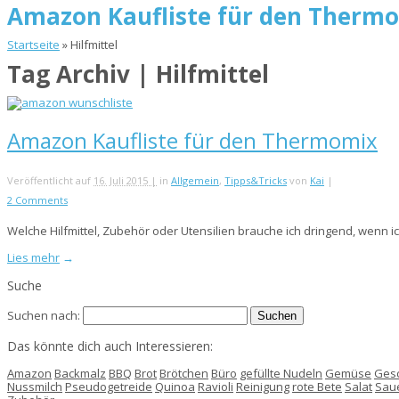
Amazon Kaufliste für den Therm
Startseite
»
Hilfmittel
Tag Archiv | Hilfmittel
Amazon Kaufliste für den Thermomix
Veröffentlicht auf
16. Juli 2015 |
in
Allgemein
,
Tipps&Tricks
von
Kai
|
2 Comments
Welche Hilfmittel, Zubehör oder Utensilien brauche ich dringend, wenn
Lies mehr
→
Suche
Suchen nach:
Das könnte dich auch Interessieren:
Amazon
Backmalz
BBQ
Brot
Brötchen
Büro
gefüllte Nudeln
Gemüse
Ges
Nussmilch
Pseudogetreide
Quinoa
Ravioli
Reinigung
rote Bete
Salat
Saue