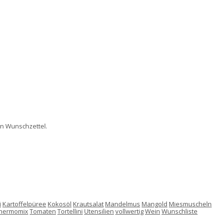
on Wunschzettel.
i
Kartoffelpüree
Kokosöl
Krautsalat
Mandelmus
Mangold
Miesmuscheln
hermomix
Tomaten
Tortellini
Utensilien
vollwertig
Wein
Wunschliste