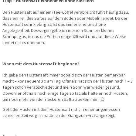
Tipp – Hustensaft einnehmen ohne Kleckern
Den Hustensaft auf einem (Tee-)Löffel verabreicht führt häufig dazu,
dass ein Teil des Saftes auf dem Boden oder Möbeln landet. Da der
Hustensaft sehr klebrig ist, ist das immer eine unschöne
Angelegenheit. Deswegen gebe ich meinem Sohn ein kleines
Schnapsglas, in das die Portion eingefüllt wird und auf diese Weise
landet nichts daneben.
Wann mit dem Hustensaft beginnen?
Ich gebe den Hustensaft immer sobald sich der Husten bemerkbar
macht – konsequent 3 x am Tag. Oftmals hat sich der Husten nach 1 – 3
Tagen schon verabschiedet und mein Sohn war wieder gesund.
Obwohl er oftmals noch einige Tage so tat, als hätte er noch Husten,
um noch mehr von dem leckeren Saft zu bekommen. 😉
Geht der Husten mit dem Hustensaft nicht in einer angemessen
schnellen Zeit weg, ist natürlich der Gang zum Arzt angezeigt.