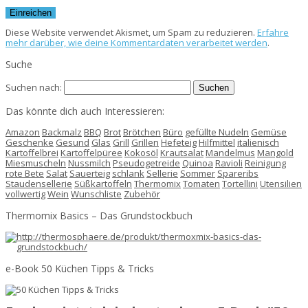
Diese Website verwendet Akismet, um Spam zu reduzieren.
Erfahre
mehr darüber, wie deine Kommentardaten verarbeitet werden
.
Suche
Suchen nach:
Das könnte dich auch Interessieren:
Amazon
Backmalz
BBQ
Brot
Brötchen
Büro
gefüllte Nudeln
Gemüse
Geschenke
Gesund
Glas
Grill
Grillen
Hefeteig
Hilfmittel
italienisch
Kartoffelbrei
Kartoffelpüree
Kokosöl
Krautsalat
Mandelmus
Mangold
Miesmuscheln
Nussmilch
Pseudogetreide
Quinoa
Ravioli
Reinigung
rote Bete
Salat
Sauerteig
schlank
Sellerie
Sommer
Spareribs
Staudensellerie
Süßkartoffeln
Thermomix
Tomaten
Tortellini
Utensilien
vollwertig
Wein
Wunschliste
Zubehör
Thermomix Basics – Das Grundstockbuch
e-Book 50 Küchen Tipps & Tricks