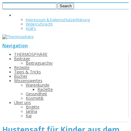
Impressum & Datenschutzerklärung
Widerrufsrecht
AGB’s
Navigation
THERMOSPHÄRE
Beiträge
Beitragsarchiv
Rezepte
Tipps & Tricks
Bücher
Wissenswertes
Warenkunde
Raclette
Gesundheit
Kosmetik
Über uns
Brigitte
Janina
Kai
Hustensaft für Kinder aus dem