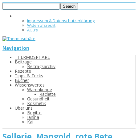
Impressum & Datenschutzerklärung
Widerrufsrecht
AGB’s
Navigation
THERMOSPHÄRE
Beiträge
Beitragsarchiv
Rezepte
Tipps & Tricks
Bücher
Wissenswertes
Warenkunde
Raclette
Gesundheit
Kosmetik
Über uns
Brigitte
Janina
Kai
Sellerie, Mangold, rote Bete