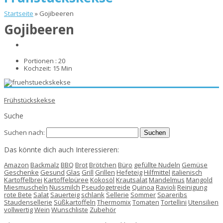
Startseite
»
Gojibeeren
Gojibeeren
Portionen :
20
Kochzeit:
15 Min
Frühstückskekse
Suche
Suchen nach:
Das könnte dich auch Interessieren:
Amazon
Backmalz
BBQ
Brot
Brötchen
Büro
gefüllte Nudeln
Gemüse
Geschenke
Gesund
Glas
Grill
Grillen
Hefeteig
Hilfmittel
italienisch
Kartoffelbrei
Kartoffelpüree
Kokosöl
Krautsalat
Mandelmus
Mangold
Miesmuscheln
Nussmilch
Pseudogetreide
Quinoa
Ravioli
Reinigung
rote Bete
Salat
Sauerteig
schlank
Sellerie
Sommer
Spareribs
Staudensellerie
Süßkartoffeln
Thermomix
Tomaten
Tortellini
Utensilien
vollwertig
Wein
Wunschliste
Zubehör