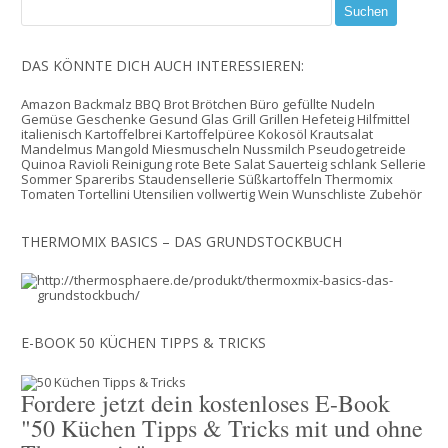
DAS KÖNNTE DICH AUCH INTERESSIEREN:
Amazon
Backmalz
BBQ
Brot
Brötchen
Büro
gefüllte Nudeln
Gemüse
Geschenke
Gesund
Glas
Grill
Grillen
Hefeteig
Hilfmittel
italienisch
Kartoffelbrei
Kartoffelpüree
Kokosöl
Krautsalat
Mandelmus
Mangold
Miesmuscheln
Nussmilch
Pseudogetreide
Quinoa
Ravioli
Reinigung
rote Bete
Salat
Sauerteig
schlank
Sellerie
Sommer
Spareribs
Staudensellerie
Süßkartoffeln
Thermomix
Tomaten
Tortellini
Utensilien
vollwertig
Wein
Wunschliste
Zubehör
THERMOMIX BASICS – DAS GRUNDSTOCKBUCH
E-BOOK 50 KÜCHEN TIPPS & TRICKS
Fordere jetzt dein kostenloses E-Book
"50 Küchen Tipps & Tricks mit und ohne