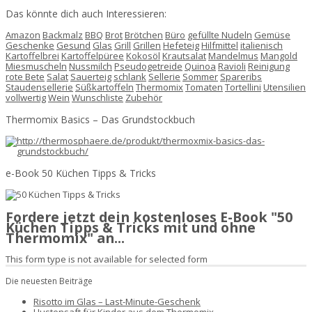
Das könnte dich auch Interessieren:
Amazon
Backmalz
BBQ
Brot
Brötchen
Büro
gefüllte Nudeln
Gemüse
Geschenke
Gesund
Glas
Grill
Grillen
Hefeteig
Hilfmittel
italienisch
Kartoffelbrei
Kartoffelpüree
Kokosöl
Krautsalat
Mandelmus
Mangold
Miesmuscheln
Nussmilch
Pseudogetreide
Quinoa
Ravioli
Reinigung
rote Bete
Salat
Sauerteig
schlank
Sellerie
Sommer
Spareribs
Staudensellerie
Süßkartoffeln
Thermomix
Tomaten
Tortellini
Utensilien
vollwertig
Wein
Wunschliste
Zubehör
Thermomix Basics – Das Grundstockbuch
e-Book 50 Küchen Tipps & Tricks
Fordere jetzt dein kostenloses E-Book "50
Küchen Tipps & Tricks mit und ohne
Thermomix" an...
This form type is not available for selected form
Die neuesten Beiträge
Risotto im Glas – Last-Minute-Geschenk