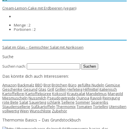
Cream-Lemon-Cake mit Erdbeeren (vegan)
Menge :
2
Portionen :
2
Salat im Glas – Gemischter Salat mit Aprikosen
Suche
Suchen nach:
Das könnte dich auch Interessieren:
Amazon
Backmalz
BBQ
Brot
Brötchen
Büro
gefüllte Nudeln
Gemüse
Geschenke
Gesund
Glas
Grill
Grillen
Hefeteig
Hilfmittel
italienisch
Kartoffelbrei
Kartoffelpüree
Kokosöl
Krautsalat
Mandelmus
Mangold
Miesmuscheln
Nussmilch
Pseudogetreide
Quinoa
Ravioli
Reinigung
rote Bete
Salat
Sauerteig
schlank
Sellerie
Sommer
Spareribs
Staudensellerie
Süßkartoffeln
Thermomix
Tomaten
Tortellini
Utensilien
vollwertig
Wein
Wunschliste
Zubehör
Thermomix Basics – Das Grundstockbuch