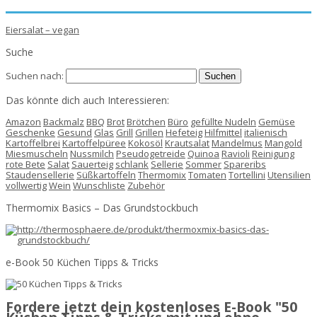
Eiersalat – vegan
Suche
Suchen nach:
Das könnte dich auch Interessieren:
Amazon
Backmalz
BBQ
Brot
Brötchen
Büro
gefüllte Nudeln
Gemüse
Geschenke
Gesund
Glas
Grill
Grillen
Hefeteig
Hilfmittel
italienisch
Kartoffelbrei
Kartoffelpüree
Kokosöl
Krautsalat
Mandelmus
Mangold
Miesmuscheln
Nussmilch
Pseudogetreide
Quinoa
Ravioli
Reinigung
rote Bete
Salat
Sauerteig
schlank
Sellerie
Sommer
Spareribs
Staudensellerie
Süßkartoffeln
Thermomix
Tomaten
Tortellini
Utensilien
vollwertig
Wein
Wunschliste
Zubehör
Thermomix Basics – Das Grundstockbuch
e-Book 50 Küchen Tipps & Tricks
Fordere jetzt dein kostenloses E-Book "50