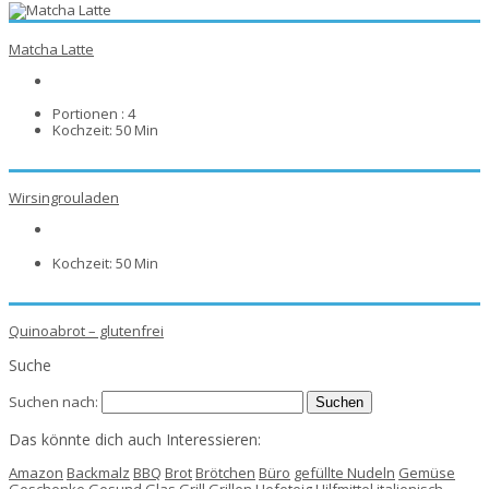
Matcha Latte
Portionen :
4
Kochzeit:
50 Min
Wirsingrouladen
Kochzeit:
50 Min
Quinoabrot – glutenfrei
Suche
Suchen nach:
Das könnte dich auch Interessieren:
Amazon
Backmalz
BBQ
Brot
Brötchen
Büro
gefüllte Nudeln
Gemüse
Geschenke
Gesund
Glas
Grill
Grillen
Hefeteig
Hilfmittel
italienisch