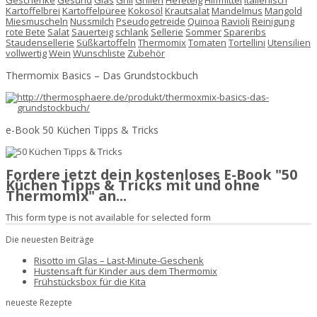
Kartoffelbrei
Kartoffelpüree
Kokosöl
Krautsalat
Mandelmus
Mangold
Miesmuscheln
Nussmilch
Pseudogetreide
Quinoa
Ravioli
Reinigung
rote Bete
Salat
Sauerteig
schlank
Sellerie
Sommer
Spareribs
Staudensellerie
Süßkartoffeln
Thermomix
Tomaten
Tortellini
Utensilien
vollwertig
Wein
Wunschliste
Zubehör
Thermomix Basics – Das Grundstockbuch
e-Book 50 Küchen Tipps & Tricks
Fordere jetzt dein kostenloses E-Book "50
Küchen Tipps & Tricks mit und ohne
Thermomix" an...
This form type is not available for selected form
Die neuesten Beiträge
Risotto im Glas – Last-Minute-Geschenk
Hustensaft für Kinder aus dem Thermomix
Frühstücksbox für die Kita
neueste Rezepte