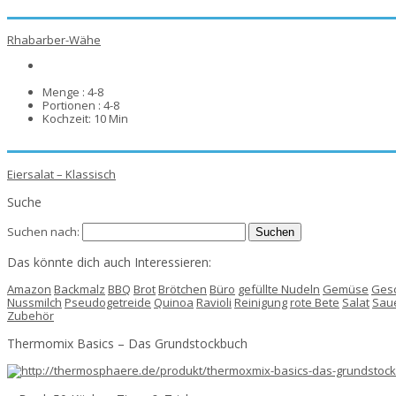
Rhabarber-Wähe
Menge :
4-8
Portionen :
4-8
Kochzeit:
10 Min
Eiersalat – Klassisch
Suche
Suchen nach:
Das könnte dich auch Interessieren:
Amazon
Backmalz
BBQ
Brot
Brötchen
Büro
gefüllte Nudeln
Gemüse
Ges
Nussmilch
Pseudogetreide
Quinoa
Ravioli
Reinigung
rote Bete
Salat
Saue
Zubehör
Thermomix Basics – Das Grundstockbuch