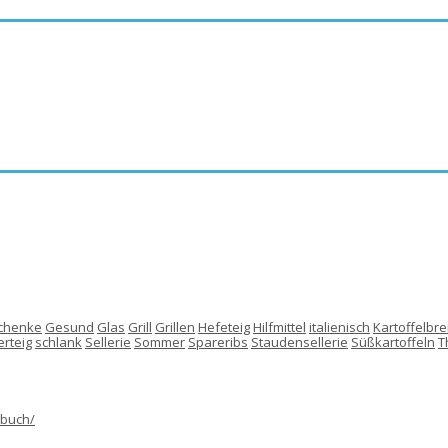
chenke
Gesund
Glas
Grill
Grillen
Hefeteig
Hilfmittel
italienisch
Kartoffelbre
rteig
schlank
Sellerie
Sommer
Spareribs
Staudensellerie
Süßkartoffeln
T