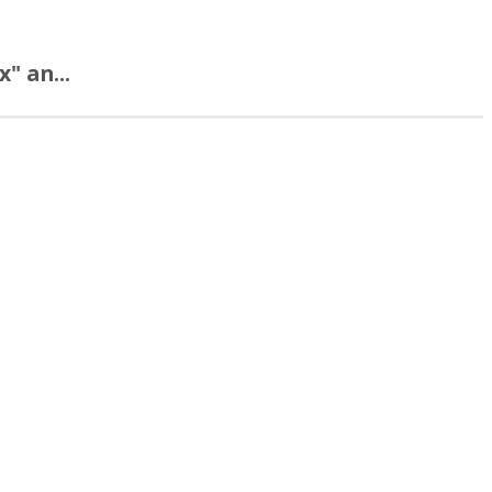
" an...