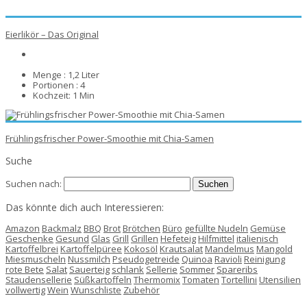
Eierlikör – Das Original
Menge :
1,2 Liter
Portionen :
4
Kochzeit:
1 Min
Frühlingsfrischer Power-Smoothie mit Chia-Samen
Suche
Suchen nach:
Das könnte dich auch Interessieren:
Amazon
Backmalz
BBQ
Brot
Brötchen
Büro
gefüllte Nudeln
Gemüse
Geschenke
Gesund
Glas
Grill
Grillen
Hefeteig
Hilfmittel
italienisch
Kartoffelbrei
Kartoffelpüree
Kokosöl
Krautsalat
Mandelmus
Mangold
Miesmuscheln
Nussmilch
Pseudogetreide
Quinoa
Ravioli
Reinigung
rote Bete
Salat
Sauerteig
schlank
Sellerie
Sommer
Spareribs
Staudensellerie
Süßkartoffeln
Thermomix
Tomaten
Tortellini
Utensilien
vollwertig
Wein
Wunschliste
Zubehör