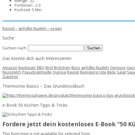
Menge :
32
Portionen :
2-3
Kochzeit:
5 Min
Ravioli – gefüllte Nudeln – vegan
Suche
Suchen nach:
Das könnte dich auch Interessieren:
Amazon
Backmalz
BBQ
Brot
Brötchen
Büro
gefüllte Nudeln
Gemüse
Ges
Nussmilch
Pseudogetreide
Quinoa
Ravioli
Reinigung
rote Bete
Salat
Saue
Zubehör
Thermomix Basics – Das Grundstockbuch
e-Book 50 Küchen Tipps & Tricks
Fordere jetzt dein kostenloses E-Book "50 
This form type is not available for selected form