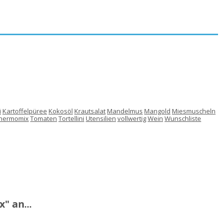
i
Kartoffelpüree
Kokosöl
Krautsalat
Mandelmus
Mangold
Miesmuscheln
hermomix
Tomaten
Tortellini
Utensilien
vollwertig
Wein
Wunschliste
" an...