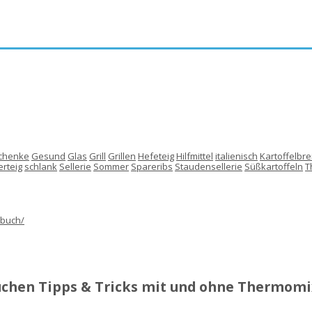
chenke
Gesund
Glas
Grill
Grillen
Hefeteig
Hilfmittel
italienisch
Kartoffelbre
rteig
schlank
Sellerie
Sommer
Spareribs
Staudensellerie
Süßkartoffeln
T
Küchen Tipps & Tricks mit und ohne Thermomix