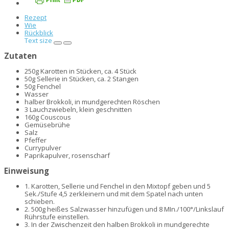
Rezept
Wie
Rückblick
Text size
Zutaten
250g Karotten in Stücken, ca. 4 Stück
50g Sellerie in Stücken, ca. 2 Stangen
50g Fenchel
Wasser
halber Brokkoli, in mundgerechten Röschen
3 Lauchzwiebeln, klein geschnitten
160g Couscous
Gemüsebrühe
Salz
Pfeffer
Currypulver
Paprikapulver, rosenscharf
Einweisung
1.
Karotten, Sellerie und Fenchel in den Mixtopf geben und 5
Sek./Stufe 4,5 zerkleinern und mit dem Spatel nach unten
schieben.
2.
500g heißes Salzwasser hinzufügen und 8 MIn./100°/Linkslauf
Rührstufe einstellen.
3.
In der Zwischenzeit den halben Brokkoli in mundgerechte