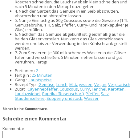
Röschen schneiden, die Lauchzwiebeln klein schneiden und
nach 5 Minuten in den Mixtopf dazu geben
4.
Nach der Garzeit das Gemüse in ein Sieb abschütten,
abschrecken und abtropfen lassen.
5.
Nun je Einmachglas 80g Couscous sowie die Gewürze (1 TL
Gemüsebrühe, 1 TL Salz, Pfeffer, Curry- und Paprikapulver je
Glas) einfüllen.
6.
Nachdem das Gemüse abgekühlt ist, gleichmäßig auf die
beiden Gläser verteilen. Nun kann das Glas verschlossen
werden und bis zur Verwendung in den Kühlschrank gestellt
werden.
7.
Zum Servieren: Je 300 ml kochendes Wasser in die Gläser
füllen und verschließen. 5 Minuten ziehen lassen und gut
verrühren. Fertig!
Portionen :
2
fertig in :
25 Minuten
Gang :
Hauptspeise
Rezept Typ :
Gemüse
,
Lunch
,
Mittagessen
,
Vegan
,
Vegetarisch
Zutat :
Cayennepfeffer
,
Couscous
,
Curry
,
Fenchel
,
Karotten
,
Lauchzwiebel
,
Paprika (Rosenscharf)
,
Pfeffer
,
Salz
,
Staudensellerie
,
Suppengrundstock
,
Wasser
Bisher keine Kommentare.
Schreibe einen Kommentar
Kommentar