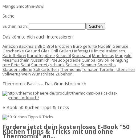
Mango Smoothie-Bowl
Suche
Suchen nach:
Das könnte dich auch Interessieren:
Amazon
Backmalz
BBQ
Brot
Brötchen
Büro
gefüllte Nudeln
Gemüse
Geschenke
Gesund
Glas
Grill
Grillen
Hefeteig
Hilfmittel
italienisch
Kartoffelbrei
Kartoffelpüree
Kokosöl
Krautsalat
Mandelmus
Mangold
Miesmuscheln
Nussmilch
Pseudogetreide
Quinoa
Ravioli
Reinigung
rote Bete
Salat
Sauerteig
schlank
Sellerie
Sommer
Spareribs
Staudensellerie
Süßkartoffeln
Thermomix
Tomaten
Tortellini
Utensilien
vollwertig
Wein
Wunschliste
Zubehör
Thermomix Basics – Das Grundstockbuch
e-Book 50 Küchen Tipps & Tricks
Fordere jetzt dein kostenloses E-Book "50
Küchen Tipps & Tricks mit und ohne
Thermomix" an...