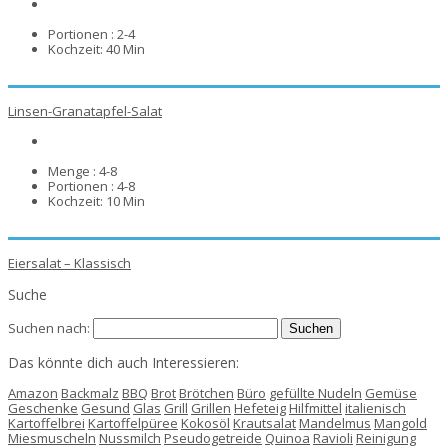
Portionen :
2-4
Kochzeit:
40 Min
Linsen-Granatapfel-Salat
Menge :
4-8
Portionen :
4-8
Kochzeit:
10 Min
Eiersalat – Klassisch
Suche
Suchen nach:
Das könnte dich auch Interessieren:
Amazon
Backmalz
BBQ
Brot
Brötchen
Büro
gefüllte Nudeln
Gemüse
Geschenke
Gesund
Glas
Grill
Grillen
Hefeteig
Hilfmittel
italienisch
Kartoffelbrei
Kartoffelpüree
Kokosöl
Krautsalat
Mandelmus
Mangold
Miesmuscheln
Nussmilch
Pseudogetreide
Quinoa
Ravioli
Reinigung