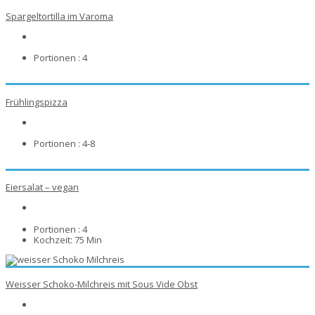
Spargeltortilla im Varoma
Portionen :
4
Frühlingspizza
Portionen :
4-8
Eiersalat – vegan
Portionen :
4
Kochzeit:
75 Min
Weisser Schoko-Milchreis mit Sous Vide Obst