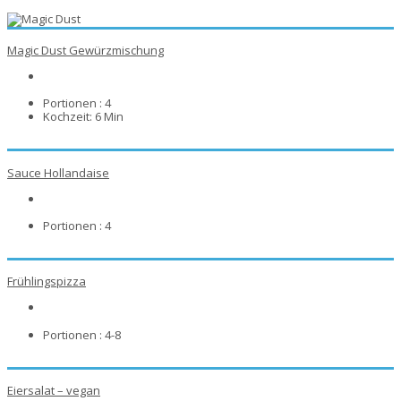
Magic Dust Gewürzmischung
Portionen :
4
Kochzeit:
6 Min
Sauce Hollandaise
Portionen :
4
Frühlingspizza
Portionen :
4-8
Eiersalat – vegan