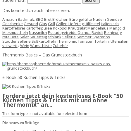
Suchen nach:
Das könnte dich auch Interessieren:
Amazon
Backmalz
BBQ
Brot
Brötchen
Büro
gefüllte Nudeln
Gemüse
Geschenke
Gesund
Glas
Grill
Grillen
Hefeteig
Hilfmittel
italienisch
Kartoffelbrei
Kartoffelpüree
Kokosöl
Krautsalat
Mandelmus
Mangold
Miesmuscheln
Nussmilch
Pseudogetreide
Quinoa
Ravioli
Reinigung
rote Bete
Salat
Sauerteig
schlank
Sellerie
Sommer
Spareribs
Staudensellerie
Süßkartoffeln
Thermomix
Tomaten
Tortellini
Utensilien
vollwertig
Wein
Wunschliste
Zubehör
Thermomix Basics – Das Grundstockbuch
e-Book 50 Küchen Tipps & Tricks
Fordere jetzt dein kostenloses E-Book "50
Küchen Tipps & Tricks mit und ohne
Thermomix" an...
This form type is not available for selected form
Die neuesten Beiträge