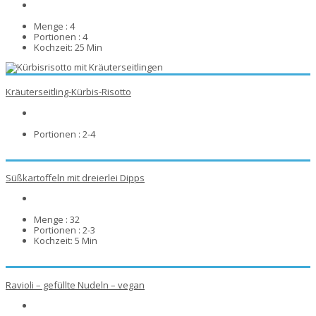
Menge :
4
Portionen :
4
Kochzeit:
25 Min
Kräuterseitling-Kürbis-Risotto
Portionen :
2-4
Süßkartoffeln mit dreierlei Dipps
Menge :
32
Portionen :
2-3
Kochzeit:
5 Min
Ravioli – gefüllte Nudeln – vegan