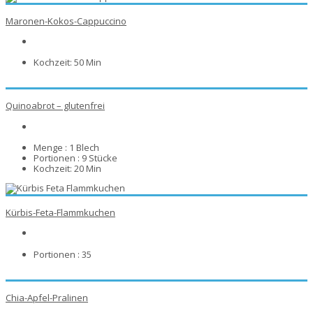
Maronen-Kokos-Cappuccino
Kochzeit:
50 Min
Quinoabrot – glutenfrei
Menge :
1 Blech
Portionen :
9 Stücke
Kochzeit:
20 Min
Kürbis-Feta-Flammkuchen
Portionen :
35
Chia-Apfel-Pralinen