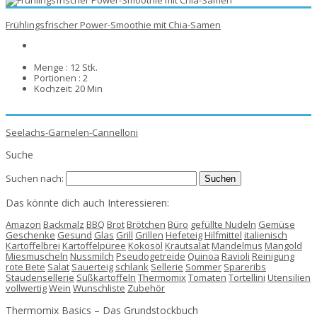
Frühlingsfrischer Power-Smoothie mit Chia-Samen
Menge :
12 Stk.
Portionen :
2
Kochzeit:
20 Min
Seelachs-Garnelen-Cannelloni
Suche
Suchen nach:
Das könnte dich auch Interessieren:
Amazon
Backmalz
BBQ
Brot
Brötchen
Büro
gefüllte Nudeln
Gemüse
Geschenke
Gesund
Glas
Grill
Grillen
Hefeteig
Hilfmittel
italienisch
Kartoffelbrei
Kartoffelpüree
Kokosöl
Krautsalat
Mandelmus
Mangold
Miesmuscheln
Nussmilch
Pseudogetreide
Quinoa
Ravioli
Reinigung
rote Bete
Salat
Sauerteig
schlank
Sellerie
Sommer
Spareribs
Staudensellerie
Süßkartoffeln
Thermomix
Tomaten
Tortellini
Utensilien
vollwertig
Wein
Wunschliste
Zubehör
Thermomix Basics – Das Grundstockbuch