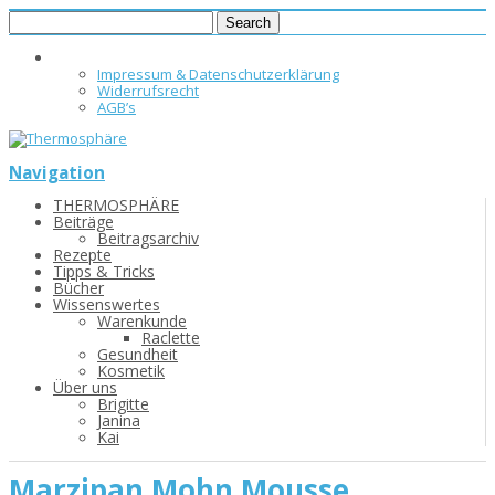
Impressum & Datenschutzerklärung
Widerrufsrecht
AGB’s
Navigation
THERMOSPHÄRE
Beiträge
Beitragsarchiv
Rezepte
Tipps & Tricks
Bücher
Wissenswertes
Warenkunde
Raclette
Gesundheit
Kosmetik
Über uns
Brigitte
Janina
Kai
Marzipan Mohn Mousse